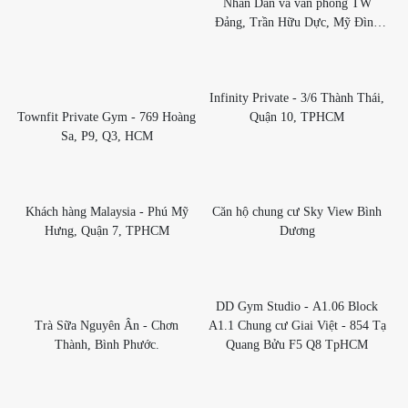
Nhân Dân và văn phòng TW
Đảng, Trần Hữu Dực, Mỹ Đình
Hà Nội
Infinity Private - 3/6 Thành Thái,
Townfit Private Gym - 769 Hoàng
Quận 10, TPHCM
Sa, P9, Q3, HCM
Khách hàng Malaysia - Phú Mỹ
Căn hộ chung cư Sky View Bình
Hưng, Quận 7, TPHCM
Dương
DD Gym Studio - A1.06 Block
Trà Sữa Nguyên Ân - Chơn
A1.1 Chung cư Giai Việt - 854 Tạ
Thành, Bình Phước.
Quang Bửu F5 Q8 TpHCM