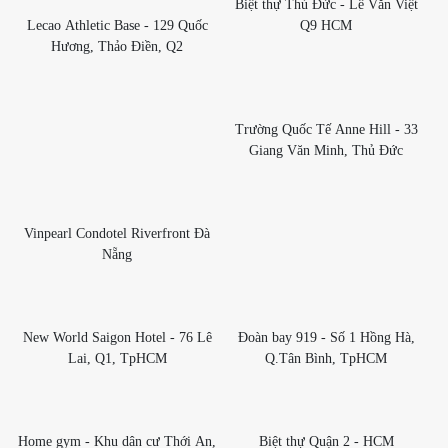
Biệt thự Thủ Đức - Lê Văn Việt
Lecao Athletic Base - 129 Quốc
Q9 HCM
Hương, Thảo Điền, Q2
Trường Quốc Tế Anne Hill - 33
Giang Văn Minh, Thủ Đức
Vinpearl Condotel Riverfront Đà
Nẵng
New World Saigon Hotel - 76 Lê
Đoàn bay 919 - Số 1 Hồng Hà,
Lai, Q1, TpHCM
Q.Tân Bình, TpHCM
Home gym - Khu dân cư Thới An,
Biệt thự Quận 2 - HCM