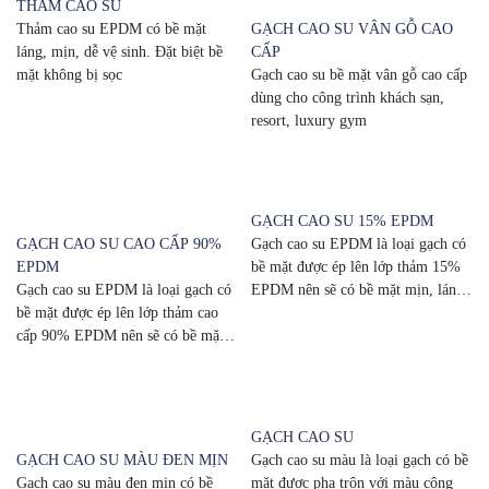
THẢM CAO SU
Thảm cao su EPDM có bề mặt
GẠCH CAO SU VÂN GỖ CAO
láng, mịn, dễ vệ sinh. Đặt biệt bề
CẤP
mặt không bị sọc
Gạch cao su bề mặt vân gỗ cao cấp
dùng cho công trình khách sạn,
resort, luxury gym
GẠCH CAO SU 15% EPDM
GẠCH CAO SU CAO CẤP 90%
Gạch cao su EPDM là loại gạch có
EPDM
bề mặt được ép lên lớp thảm 15%
Gạch cao su EPDM là loại gạch có
EPDM nên sẽ có bề mặt mịn, láng,
bề mặt được ép lên lớp thảm cao
dễ vệ sinh
cấp 90% EPDM nên sẽ có bề mặt
mịn, láng, dễ vệ sinh
GẠCH CAO SU
GẠCH CAO SU MÀU ĐEN MỊN
Gạch cao su màu là loại gạch có bề
Gạch cao su màu đen mịn có bề
mặt được pha trộn với màu công