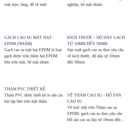
mặt mịn, láng, dễ vệ sinh
nghiệp, bề mặt nhám.
GẠCH CAO SU MẶT HẠT
KÍCH THƯỚC - ĐỘ DÀY GẠCH
EPDM (NHÁM)
TỪ 10MM ĐẾN 50MM
Gạch cao su mặt hạt EPDM là loại
Sản xuất gạch cao su theo yêu cầu
gạch được trộn thêm hạt EPDM
về kích thước, độ dày từ 10mm
bên trên mặt, bề mặt nhám
đến 50mm
THẢM PVC THIẾT KẾ
Thảm PVC được thiết kế in sẳn các
VẼ THẢM CAO SU - ĐỔ SÀN
bài tập bên trên mặt thảm
CAO SU
Vẽ trực tiếp trên Thảm cao su
EPDM, gạch cao su theo yêu cầu.
Đổ sàn cao su dày từ 10mm đến
50mm