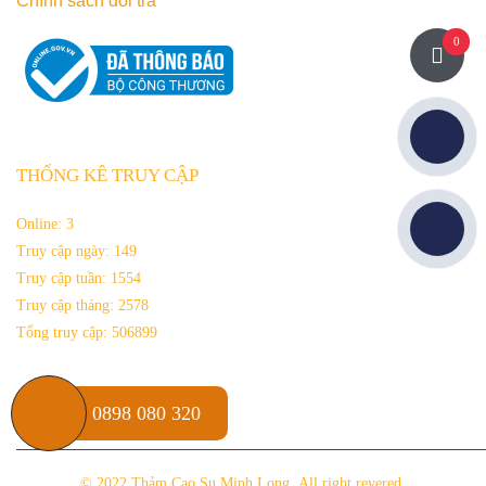
Chính sách đổi trả
0
THỐNG KÊ TRUY CẬP
Online:
3
Truy cập ngày:
149
Truy cập tuần:
1554
Truy cập tháng:
2578
Tổng truy cập:
506899
0898 080 320
© 2022
Thảm Cao Su Minh Long
.All right revered.