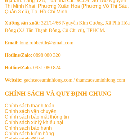
Địa chỉ
: Tầng 12B, Tòa nhà CIENCO4, Số 180 Nguyễn
Thị Minh Khai, Phường Xuân Hòa (Phường Võ Thị Sáu,
Quận 3 cũ), Tp. Hồ Chí Minh
Xưởng sản xuất
: 321/14/66 Nguyễn Kim Cương, Xã Phú Hòa
Đông (Xã Tân Thạnh Đông, Củ Chi cũ), TPHCM.
Email
: long.rubbertile@gmail.com
Hotline/Zalo
: 0898 080 320
Hotline/Zalo
: 0931 080 824
Website
: gachcaosuminhlong.com / thamcaosuminhlong.com
CHÍNH SÁCH VÀ QUY ĐỊNH CHUNG
Chính sách thanh toán
Chính sách vận chuyển
Chính sách bảo mật thông tin
Chính sách xử lý khiếu nại
Chính sách bảo hành
Chính sách kiểm hàng