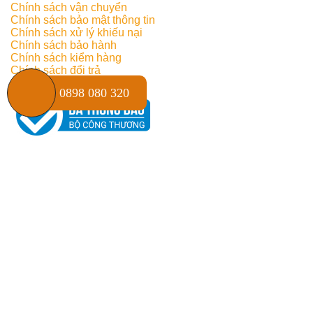
Chính sách vận chuyển
Chính sách bảo mật thông tin
Chính sách xử lý khiếu nại
Chính sách bảo hành
Chính sách kiểm hàng
Chính sách đổi trả
0898 080 320
THỐNG KÊ TRUY CẬP
Online:
10
Truy cập ngày:
240
Truy cập tuần:
2766
Truy cập tháng:
3391
Tổng truy cập:
507712