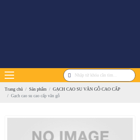
Trang chủ
Sản phẩm
GẠCH CAO SU VÂN GỖ CAO CẤP
Gạch cao su cao cấp vân gỗ