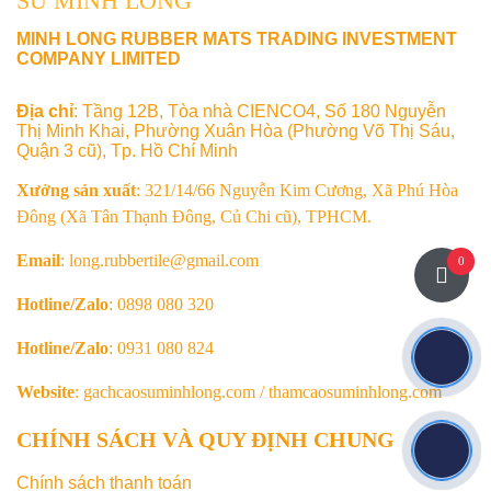
SU MINH LONG
MINH LONG RUBBER MATS TRADING INVESTMENT
COMPANY LIMITED
Địa chỉ
: Tầng 12B, Tòa nhà CIENCO4, Số 180 Nguyễn
Thị Minh Khai, Phường Xuân Hòa (Phường Võ Thị Sáu,
Quận 3 cũ), Tp. Hồ Chí Minh
Xưởng sản xuất
: 321/14/66 Nguyễn Kim Cương, Xã Phú Hòa
Đông (Xã Tân Thạnh Đông, Củ Chi cũ), TPHCM.
Email
: long.rubbertile@gmail.com
0
Hotline/Zalo
: 0898 080 320
Hotline/Zalo
: 0931 080 824
Website
: gachcaosuminhlong.com / thamcaosuminhlong.com
CHÍNH SÁCH VÀ QUY ĐỊNH CHUNG
Chính sách thanh toán