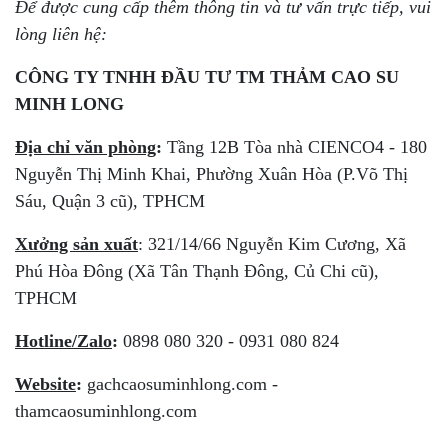
Để được cung cấp thêm thông tin và tư vấn trực tiếp, vui
lòng liên hệ:
CÔNG TY TNHH ĐẦU TƯ TM THẢM CAO SU
MINH LONG
Địa chỉ văn phòng
:
Tầng 12B Tòa nhà CIENCO4 - 180
Nguyễn Thị Minh Khai, Phường Xuân Hòa (P.Võ Thị
Sáu, Quận 3 cũ), TPHCM
Xưởng sản xuất
: 321/14/66 Nguyễn Kim Cương, Xã
Phú Hòa Đông (Xã Tân Thạnh Đông, Củ Chi cũ),
TPHCM
Hotline/Zalo
:
0898 080 320 - 0931 080 824
Website
:
gachcaosuminhlong.com -
thamcaosuminhlong.com