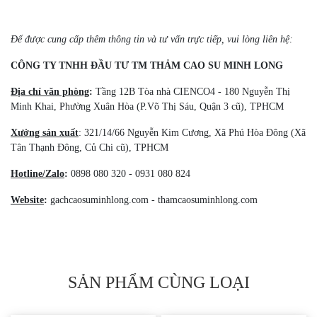
Để được cung cấp thêm thông tin và tư vấn trực tiếp, vui lòng liên hệ:
CÔNG TY TNHH ĐẦU TƯ TM THẢM CAO SU MINH LONG
Địa chỉ văn phòng
:
Tầng 12B Tòa nhà CIENCO4 - 180 Nguyễn Thị
Minh Khai, Phường Xuân Hòa (P.Võ Thị Sáu, Quận 3 cũ), TPHCM
Xưởng sản xuất
: 321/14/66 Nguyễn Kim Cương, Xã Phú Hòa Đông (Xã
Tân Thạnh Đông, Củ Chi cũ), TPHCM
Hotline/Zalo
:
0898 080 320 - 0931 080 824
Website
:
gachcaosuminhlong.com - thamcaosuminhlong.com
SẢN PHẨM CÙNG LOẠI