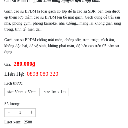
Cao Su Minh Long
sản xuất bằng nguyên liệu nhập khẩu
Gạch cao su EPDM là loại gạch có lớp đế là cao su SBR, bên trên được
ép thêm lớp thảm cao su EPDM lên bề mặt gạch. Gạch dùng để trải sàn
nhà, phòng gym, phòng karaoke, nhà xưởng...mang lại không gian sang
trọng, tinh tế, hiện đại.
Gạch cao su EPDM chống mài mòn, chống sốc, trơn trượt, cách âm,
không độc hại, dễ vệ sinh, không phai màu, độ bền cao trên 05 năm sử
dụng
280.000₫
Giá:
Liên Hệ:
0898 080 320
Kích thước:
size 50cm x 50cm
size 1m x 1m
Số lượng:
-
+
Lượt xem:
2588