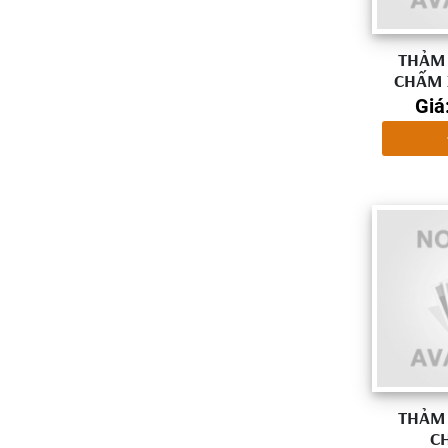
THẢM 
CHẤM 
Giá
THẢM 
C