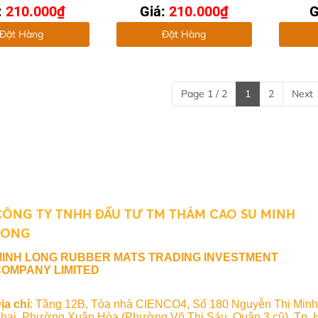
:
210.000₫
Giá:
210.000₫
G
Đặt Hàng
Đặt Hàng
Page 1 / 2
1
2
Next
CÔNG TY TNHH ĐẦU TƯ TM THẢM CAO SU MINH
LONG
MINH LONG RUBBER MATS TRADING INVESTMENT
OMPANY LIMITED
ịa chỉ
: Tầng 12B, Tòa nhà CIENCO4, Số 180 Nguyễn Thị Minh
hai, Phường Xuân Hòa (Phường Võ Thị Sáu, Quận 3 cũ), Tp. 