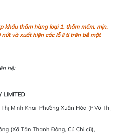
p khẩu thảm hàng loại 1, thảm mềm, mịn,
ứt và xuất hiện các lỗ li ti trên bề mặt
ên hệ:
 LIMITED
hị Minh Khai, Phường Xuân Hòa (P.Võ Thị
ng (Xã Tân Thạnh Đông, Củ Chi cũ),