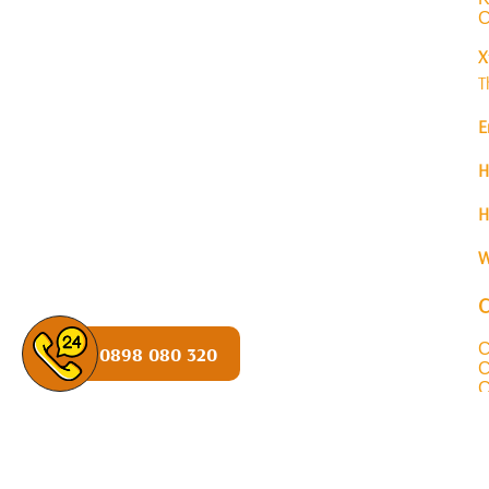
C
X
T
E
H
H
W
C
0898 080 320
C
C
C
C
C
C