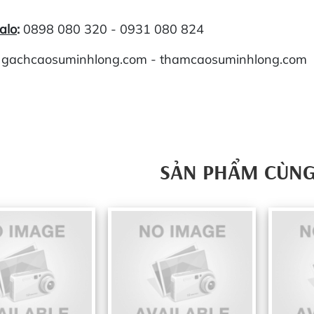
alo
:
0898 080 320 - 0931 080 824
:
gachcaosuminhlong.com - thamcaosuminhlong.com
SẢN PHẨM CÙNG