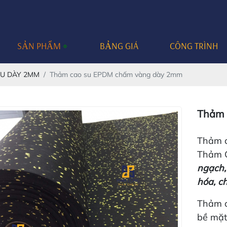
SẢN PHẨM
BẢNG GIÁ
CÔNG TRÌNH
U DÀY 2MM
Thảm cao su EPDM chấm vàng dày 2mm
Thảm 
Thảm c
Thảm 
ngạch,
hóa, c
Thảm c
bề mặt