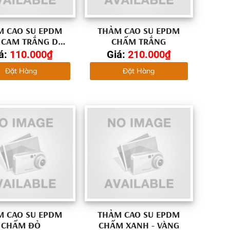
M CAO SU EPDM
THẢM CAO SU EPDM
 CAM TRẮNG DÀY
CHẤM TRẮNG
2MM
á:
110.000₫
Giá:
210.000₫
Đặt Hàng
Đặt Hàng
M CAO SU EPDM
THẢM CAO SU EPDM
CHẤM ĐỎ
CHẤM XANH - VÀNG