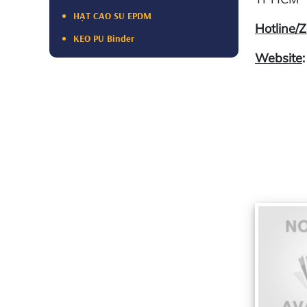
HẠT CAO SU EPDM
Hotline/Z
KEO PU Binder
Website