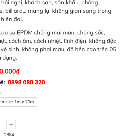
 hội nghị, khách sạn, sân khấu, phòng
, billiard... mang lại không gian sang trọng,
, hiện đại.
ao su EPDM chống mài mòn, chống sốc,
ượt, cách âm, cách nhiệt, tĩnh điện, không độc
ễ vệ sinh, không phai màu, độ bền cao trên 05
 dụng.
0.000₫
ệ:
0898 080 320
c:
m size 1m x 20m
+
:
2884