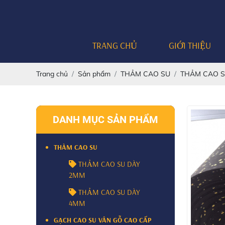
TRANG CHỦ
GIỚI THIỆU
Trang chủ
Sản phẩm
THẢM CAO SU
THẢM CAO S
DANH MỤC SẢN PHẨM
THẢM CAO SU
THẢM CAO SU DÀY
2MM
THẢM CAO SU DÀY
4MM
GẠCH CAO SU VÂN GỖ CAO CẤP