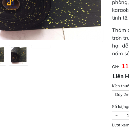
phòng,
karaoke
tinh tế
Thảm c
trơn tr
hại, d
năm sử
11
Giá:
Liên H
Kích thướ
Dày 2m
Số lượng:
-
Lượt xem