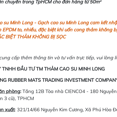
2
ận chuyển trong TpHCM cho đơn hàng từ 50m
 su Minh Long - Gạch cao su Minh Long cam kết nhậ
EPDM to, nhiều, đặc biệt khi uốn cong thảm không bị n
ẶC BIỆT THẢM KHÔNG BỊ SỌC
ung cấp thêm thông tin và tư vấn trực tiếp, vui lòng li
 TNHH ĐẦU TƯ TM THẢM CAO SU MINH LONG
NG RUBBER MATS TRADING INVESTMENT COMPANY
văn phòng
:
Tầng 12B Tòa nhà CIENCO4 - 180 Nguyễn T
n 3 cũ), TPHCM
n xuất
: 321/14/66 Nguyễn Kim Cương, Xã Phú Hòa Đô