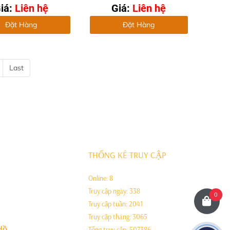
iá:
Liên hệ
Giá:
Liên hệ
Đặt Hàng
Đặt Hàng
Last
THỐNG KÊ TRUY CẬP
Online:
8
Truy cập ngày:
338
0
Truy cập tuần:
2041
Truy cập tháng:
3065
Hồ
Tổng truy cập:
507386