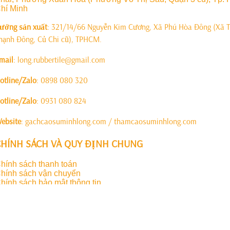
hí Minh
ưởng sản xuất
: 321/14/66 Nguyễn Kim Cương, Xã Phú Hòa Đông (Xã 
hạnh Đông, Củ Chi cũ), TPHCM.
mail
: long.rubbertile@gmail.com
otline/Zalo
: 0898 080 320
otline/Zalo
: 0931 080 824
ebsite
: gachcaosuminhlong.com / thamcaosuminhlong.com
CHÍNH SÁCH VÀ QUY ĐỊNH CHUNG
hính sách thanh toán
hính sách vận chuyển
hính sách bảo mật thông tin
hính sách xử lý khiếu nại
hính sách bảo hành
hính sách kiểm hàng
hính sách đổi trả