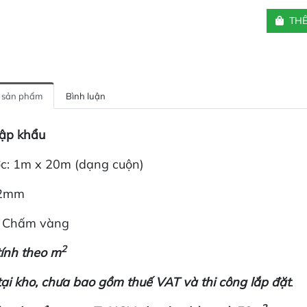
THÊ
n sản phẩm
Bình luận
ập khẩu
ớc: 1m x 20m (dạng cuộn)
 2mm
: Chấm vàng
2
tính theo m
tại kho, chưa bao gồm thuế VAT và thi công lắp đặt
.