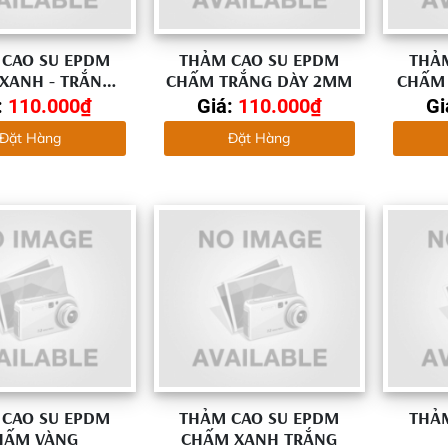
CAO SU EPDM
THẢM CAO SU EPDM
THẢ
XANH - TRẮNG
CHẤM TRẮNG DÀY 2MM
CHẤM
DÀY 2MM
:
110.000₫
Giá:
110.000₫
Gi
Đặt Hàng
Đặt Hàng
CAO SU EPDM
THẢM CAO SU EPDM
THẢ
HẤM VÀNG
CHẤM XANH TRẮNG