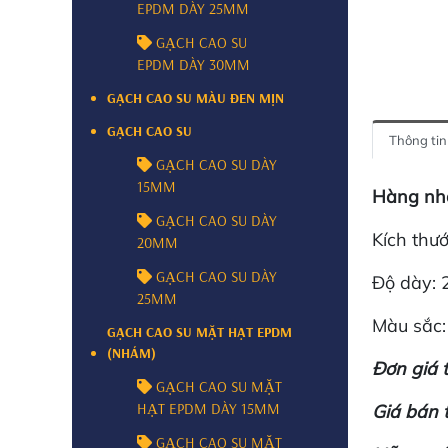
EPDM DÀY 25MM
GẠCH CAO SU
EPDM DÀY 30MM
GẠCH CAO SU MÀU ĐEN MỊN
GẠCH CAO SU
Thông ti
GẠCH CAO SU DÀY
15MM
Hàng nh
GẠCH CAO SU DÀY
Kích thư
20MM
GẠCH CAO SU DÀY
Độ dày:
25MM
Màu sắc
GẠCH CAO SU MẶT HẠT EPDM
(NHÁM)
Đơn giá 
GẠCH CAO SU MẶT
HẠT EPDM DÀY 15MM
Giá bán 
GẠCH CAO SU MẶT