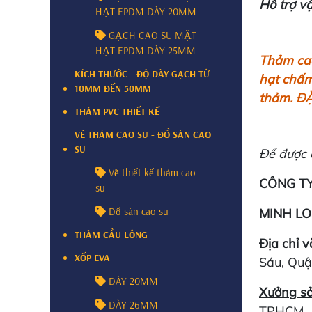
Hỗ trợ v
HẠT EPDM DÀY 20MM
GẠCH CAO SU MẶT
HẠT EPDM DÀY 25MM
Thảm cao
KÍCH THƯỚC - ĐỘ DÀY GẠCH TỪ
hạt chấm 
10MM ĐẾN 50MM
thảm. Đ
THẢM PVC THIẾT KẾ
VẼ THẢM CAO SU - ĐỔ SÀN CAO
SU
Để được c
Vẽ thiết kế thảm cao
CÔNG TY
su
Đổ sàn cao su
MINH LO
THẢM CẦU LÔNG
Địa chỉ 
XỐP EVA
Sáu, Quậ
DÀY 20MM
Xưởng sả
DÀY 26MM
TPHCM